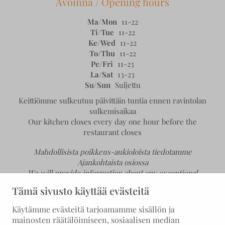
Avoinna / Opening hours
Ma/Mon
11-22
Ti/Tue
11-22
Ke/Wed
11-22
To/Thu
11-22
Pe/Fri
11-23
La/Sat
13-23
Su/Sun
Suljettu
Keittiömme sulkeutuu päivittäin tuntia ennen ravintolan
sulkemisaikaa
Our kitchen closes every day one hour before the
restaurant closes
Mahdollisista poikkeus-aukioloista tiedotamme
Ajankohtaista osiossa
We will provide information about any exceptional
opening hours in the News section.
Tämä sivusto käyttää evästeitä
Käytämme evästeitä tarjoamamme sisällön ja
mainosten räätälöimiseen, sosiaalisen median