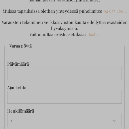
Muissa tapauksissa olethan yhteydessä puhelimitse
02 633 4804
.
Varausten tekeminen verkkosivuston kautta edellyttää evästeiden
hyväksymistä.
Voit muuttaa evästeasetuksiasi
täällä
.
Varaa pöytä
Päivämäärä
Ajankohta
Henkilömäärä