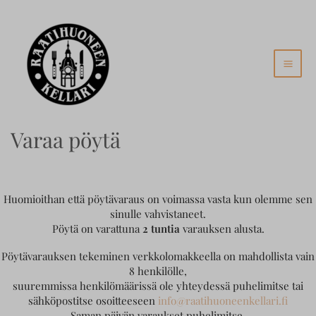
Siirry
MAI
sisältöön
MEN
Varaa pöytä
Huomioithan että pöytävaraus on voimassa vasta kun olemme sen
sinulle vahvistaneet.
Pöytä on varattuna
2 tuntia
varauksen alusta.
Pöytävarauksen tekeminen verkkolomakkeella on mahdollista vain
8 henkilölle,
suuremmissa henkilömäärissä ole yhteydessä puhelimitse tai
sähköpostitse osoitteeseen
info@raatihuoneenkellari.fi
Saman päivän varaukset puhelimitse.