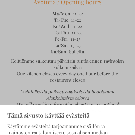
Avoinna / Opening hours
Ma/Mon
11-22
Ti/Tue
11-22
Ke/Wed
11-22
To/Thu
11-22
Pe/Fri
11-23
La/Sat
13-23
Su/Sun
Suljettu
Keittiömme sulkeutuu päivittäin tuntia ennen ravintolan
sulkemisaikaa
Our kitchen closes every day one hour before the
restaurant closes
Mahdollisista poikkeus-aukioloista tiedotamme
Ajankohtaista osiossa
We will provide information about any exceptional
opening hours in the News section.
Tämä sivusto käyttää evästeitä
Käytämme evästeitä tarjoamamme sisällön ja
mainosten räätälöimiseen, sosiaalisen median