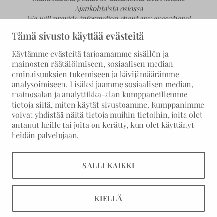
Ajankohtaista osiossa
We will provide information about any exceptional
opening hours in the News section.
Tämä sivusto käyttää evästeitä
Käytämme evästeitä tarjoamamme sisällön ja
mainosten räätälöimiseen, sosiaalisen median
ominaisuuksien tukemiseen ja kävijämäärämme
analysoimiseen. Lisäksi jaamme sosiaalisen median,
mainosalan ja analytiikka-alan kumppaneillemme
tietoja siitä, miten käytät sivustoamme. Kumppanimme
voivat yhdistää näitä tietoja muihin tietoihin, joita olet
antanut heille tai joita on kerätty, kun olet käyttänyt
heidän palvelujaan.
SALLI KAIKKI
Copyright © 2026 Raatihuoneen kellari
Oiva-raportti
KIELLÄ
Tietosuojaseloste
Tilaus & toimitusehdot