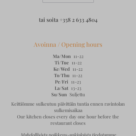
tai soita
+358 2 633 4804
Avoinna / Opening hours
Ma/Mon
11-22
Ti/Tue
11-22
Ke/Wed
11-22
To/Thu
11-22
Pe/Fri
11-23
La/Sat
13-23
Su/Sun
Suljettu
Keittiömme sulkeutuu päivittäin tuntia ennen ravintolan
sulkemisaikaa
Our kitchen closes every day one hour before the
restaurant closes
Mahdollisista poikkeus-aukioloista tiedotamme