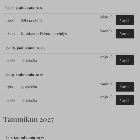
la 12. joulukuuta 2026
98,00 €
Varaa
13:00
Sota ja rauha
92,00 €
Varaa
18:00
Komisario Palmun erehdys
pe 18. joulukuuta 2026
92,00 €
Varaa
18:00
39 askelta
la 19. joulukuuta 2026
92,00 €
Varaa
13:00
39 askelta
92,00 €
Varaa
18:00
39 askelta
Tammikuu 2027
la 2. tammikuuta 2027