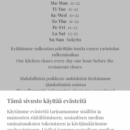
Ma/Mon
11-22
Ti/Tue
11-22
Ke/Wed
11-22
To/Thu
11-22
Pe/Fri
11-23
La/Sat
13-23
Su/Sun
Suljettu
Keittiömme sulkeutuu päivittäin tuntia ennen ravintolan
sulkemisaikaa
Our kitchen closes every day one hour before the
restaurant closes
Mahdollisista poikkeus-aukioloista tiedotamme
Ajankohtaista osiossa
We will provide information about any exceptional
opening hours in the News section.
Tämä sivusto käyttää evästeitä
Käytämme evästeitä tarjoamamme sisällön ja
mainosten räätälöimiseen, sosiaalisen median
ominaisuuksien tukemiseen ja kävijämäärämme
analysoimiseen. Lisäksi jaamme sosiaalisen median,