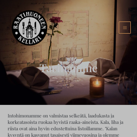
Siirry
MAI
sisältöön
MEN
Tarinamme
Intohimonamme on valmistaa selkeätä, laadukasta ja
korkeatasoista ruokaa hyvistä raaka-aineista. Kala, liha ja
riista ovat aina hyvin edustettuina listoillamme. "Kalan
kysyntä on kasvanut tasaisesti viimevuosina ja olemme