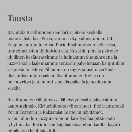
Tausta
Ravintola Raatihuoneen Kellari sijaitsee keskellä
historiallista kivi-Poria, vuonna 1841 valmistuneen C.L.
Engelin suunnitteleman Porin Raatihuoneen kellarissa,
tunnelmallisten tiiliholvien alla. Kesäisin pihalla palvelee
idyllinen kesäterassimme ja heinäkuun SuomiAreena ja
Jazz-viikolla laajennamme terassin palvelemaan kaupunkiin
saapuvia turisteja. Pihamme on myös suosittu cocktail-
tilaisuuksien pitopaikka. Raatihuoneen Kellari on
perheyritys ja toiminut samalla paikalla jo 90-luvulta
saakka.
Raatihuoneen välittömässä läheisyydessä sijaitsevat mm.
kaupungintalo, Kirjurinluodon viheralueet, Eteläranta sekä
Porin Teatterin ja Rakastajat Teatterin näyttämöt.
Kirjurinluodon Jazzpuistoon on kävelysiltaa pitkin vain
lyhyt matka. Ravintolaan käydään sisäpihan kautta, käynti
pihalle on Hallituskadulta.