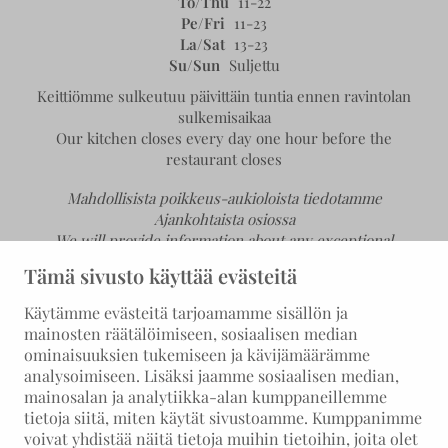
To/Thu
11-22
Pe/Fri
11-23
La/Sat
13-23
Su/Sun
Suljettu
Keittiömme sulkeutuu päivittäin tuntia ennen ravintolan
sulkemisaikaa
Our kitchen closes every day one hour before the
restaurant closes
Mahdollisista poikkeus-aukioloista tiedotamme
Ajankohtaista osiossa
We will provide information about any exceptional
opening hours in the News section.
Tämä sivusto käyttää evästeitä
Käytämme evästeitä tarjoamamme sisällön ja
mainosten räätälöimiseen, sosiaalisen median
ominaisuuksien tukemiseen ja kävijämäärämme
analysoimiseen. Lisäksi jaamme sosiaalisen median,
mainosalan ja analytiikka-alan kumppaneillemme
tietoja siitä, miten käytät sivustoamme. Kumppanimme
voivat yhdistää näitä tietoja muihin tietoihin, joita olet