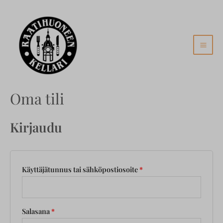
Siirry
MAI
sisältöön
MEN
Oma tili
Kirjaudu
Käyttäjätunnus tai sähköpostiosoite
*
Salasana
*